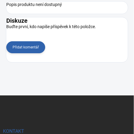
Popis produktu není dostupný
Diskuze
Buďte první, kdo napíše příspěvek k této položce.
Přidat komentář
Z
á
p
a
t
í
KONTAKT