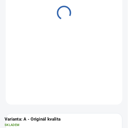
od
4 990 Kč
Měrná
Zvolte variantu
cena:
Zánovní a profesionálně repasované hodinky
Apple Watch 10
.
Vyberte si svou nejbližší pobočku
ZDE
.
ZEPTAT SE
Varianta: A - Originál kvalita
SKLADEM