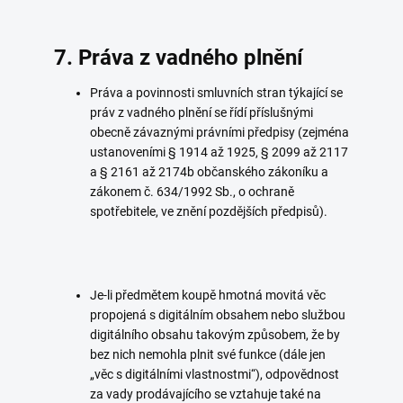
7. Práva z vadného plnění
Práva a povinnosti smluvních stran týkající se
práv z vadného plnění se řídí příslušnými
obecně závaznými právními předpisy (zejména
ustanoveními § 1914 až 1925, § 2099 až 2117
a § 2161 až 2174b občanského zákoníku a
zákonem č. 634/1992 Sb., o ochraně
spotřebitele, ve znění pozdějších předpisů).
Je-li předmětem koupě hmotná movitá věc
propojená s digitálním obsahem nebo službou
digitálního obsahu takovým způsobem, že by
bez nich nemohla plnit své funkce (dále jen
„věc s digitálními vlastnostmi“), odpovědnost
za vady prodávajícího se vztahuje také na