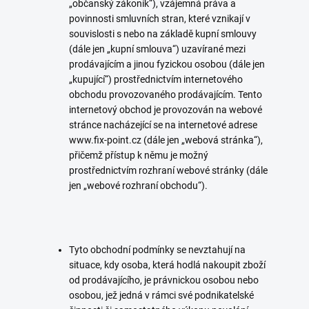
„občanský zákoník“), vzájemná práva a
povinnosti smluvních stran, které vznikají v
souvislosti s nebo na základě kupní smlouvy
(dále jen „kupní smlouva“) uzavírané mezi
prodávajícím a jinou fyzickou osobou (dále jen
„kupující“) prostřednictvím internetového
obchodu provozovaného prodávajícím. Tento
internetový obchod je provozován na webové
stránce nacházející se na internetové adrese
www.fix-point.cz (dále jen „webová stránka“),
přičemž přístup k němu je možný
prostřednictvím rozhraní webové stránky (dále
jen „webové rozhraní obchodu“).
Tyto obchodní podmínky se nevztahují na
situace, kdy osoba, která hodlá nakoupit zboží
od prodávajícího, je právnickou osobou nebo
osobou, jež jedná v rámci své podnikatelské