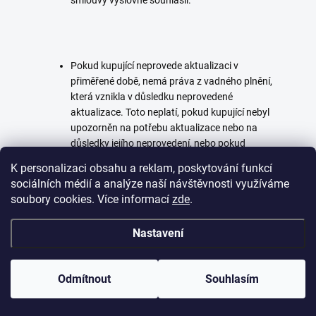
smlouvy výslovně souhlasil.
Pokud kupující neprovede aktualizaci v
přiměřené době, nemá práva z vadného plnění,
která vznikla v důsledku neprovedené
aktualizace. Toto neplatí, pokud kupující nebyl
upozorněn na potřebu aktualizace nebo na
důsledky jejího neprovedení, nebo pokud
neprovedl aktualizaci či ji provedl nesprávně
K personalizaci obsahu a reklam, poskytování funkcí
kvůli nedostatku v návodu. Pokud jsou
sociálních médií a analýze naší návštěvnosti využíváme
digitální obsah nebo služba digitálního obsahu
soubory cookies. Více informací
zde
.
poskytovány soustavně po určitou dobu a
projeví se vada v této době, má se za to, že
Nastavení
jsou poskytovány vadně.
Odmítnout
Souhlasím
Kupující může uplatnit nárok na vadu, která se