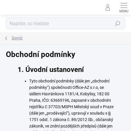
Přejít
na
obsah
Hledat
Domů
Obchodní podmínky
1. Úvodní ustanovení
Tyto obchodní podmínky (dále jen „obchodní
podmínky“) společnosti
Office-AZ s.r.o
, se
sídlem
Havránkova 1181/4, Kobylisy, 182 00
Praha
, IČO:
63669196
, zapsané v obchodním
rejstříku
C 37703/MSPH Městský soud v Praze
(dále jen „prodávající“), upravují v souladu s §
1751 odst. 1 zákona č. 89/2012 Sb., občanský
zákoník, ve znění pozdějších předpisů (dále jen