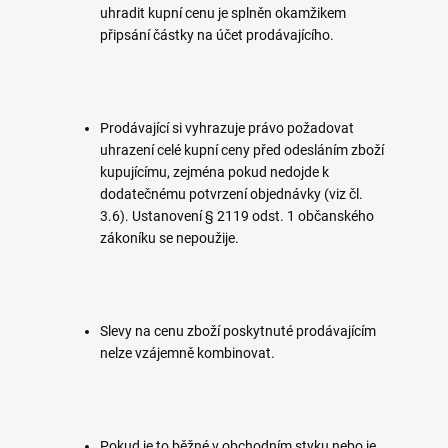
uhradit kupní cenu je splněn okamžikem
připsání částky na účet prodávajícího.
Prodávající si vyhrazuje právo požadovat
uhrazení celé kupní ceny před odesláním zboží
kupujícímu, zejména pokud nedojde k
dodatečnému potvrzení objednávky (viz čl.
3.6). Ustanovení § 2119 odst. 1 občanského
zákoníku se nepoužije.
Slevy na cenu zboží poskytnuté prodávajícím
nelze vzájemně kombinovat.
Pokud je to běžné v obchodním styku nebo je