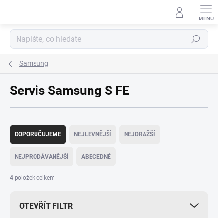
Přejít
na
obsah
Hledat
Samsung
Servis Samsung S FE
Ř
a
DOPORUČUJEME
NEJLEVNĚJŠÍ
NEJDRAŽŠÍ
z
e
NEJPRODÁVANĚJŠÍ
ABECEDNĚ
n
í
4
položek celkem
p
r
OTEVŘÍT FILTR
o