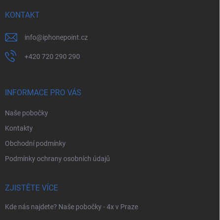
t
í
KONTAKT
info
@
iphonepoint.cz
+420 720 290 290
INFORMACE PRO VÁS
Naše pobočky
Kontakty
Obchodní podmínky
Podmínky ochrany osobních údajů
ZJISTĚTE VÍCE
Kde nás najdete? Naše pobočky - 4x v Praze