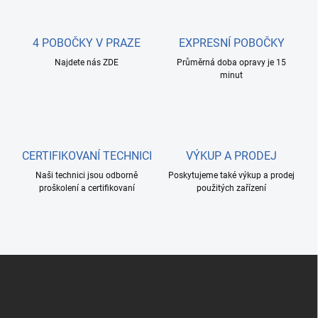
d
a
c
4 POBOČKY V PRAZE
EXPRESNÍ POBOČKY
í
Najdete nás ZDE
p
Průměrná doba opravy je 15
minut
r
v
k
y
v
ý
CERTIFIKOVANÍ TECHNICI
VÝKUP A PRODEJ
p
i
Naši technici jsou odborně
Poskytujeme také výkup a prodej
s
proškolení a certifikovaní
použitých zařízení
u
Z
á
p
a