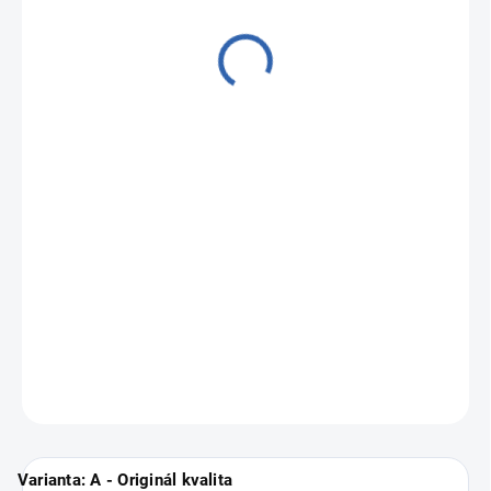
od
3 090 Kč
Měrná
Zvolte variantu
cena:
Zánovní a profesionálně repasované hodinky
Apple Watch 6
Cellular
.
Vyberte si svou nejbližší pobočku
ZDE
.
ZEPTAT SE
Varianta: A - Originál kvalita