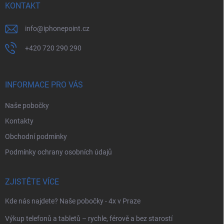
í
KONTAKT
info
@
iphonepoint.cz
+420 720 290 290
INFORMACE PRO VÁS
Naše pobočky
Kontakty
Obchodní podmínky
Podmínky ochrany osobních údajů
ZJISTĚTE VÍCE
Kde nás najdete? Naše pobočky - 4x v Praze
Výkup telefonů a tabletů – rychle, férově a bez starostí