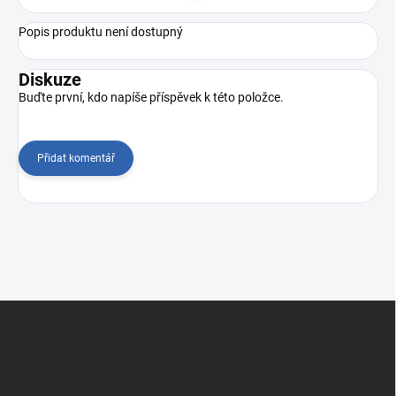
Popis produktu není dostupný
Diskuze
Buďte první, kdo napíše příspěvek k této položce.
Přidat komentář
Z
á
p
a
t