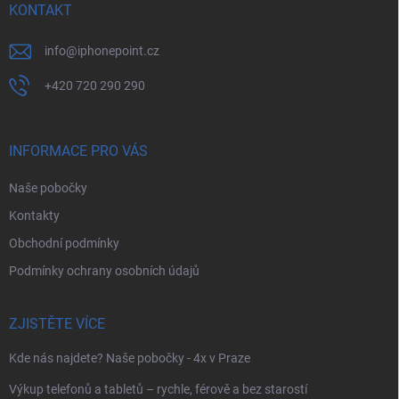
í
KONTAKT
info
@
iphonepoint.cz
+420 720 290 290
INFORMACE PRO VÁS
Naše pobočky
Kontakty
Obchodní podmínky
Podmínky ochrany osobních údajů
ZJISTĚTE VÍCE
Kde nás najdete? Naše pobočky - 4x v Praze
Výkup telefonů a tabletů – rychle, férově a bez starostí