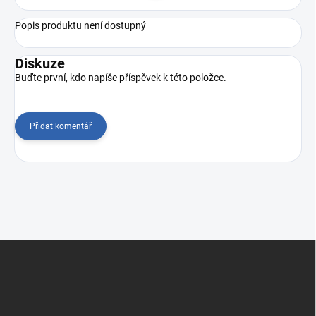
Popis produktu není dostupný
Diskuze
Buďte první, kdo napíše příspěvek k této položce.
Přidat komentář
Z
á
p
a
t