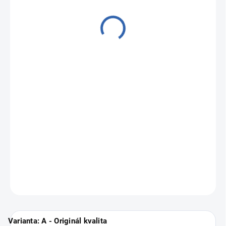
od
3 790 Kč
Měrná
Zvolte variantu
cena:
Zánovní a profesionálně repasované hodinky
Apple Watch 8
Cellular
.
Vyberte si svou nejbližší pobočku
ZDE
.
ZEPTAT SE
Varianta: A - Originál kvalita