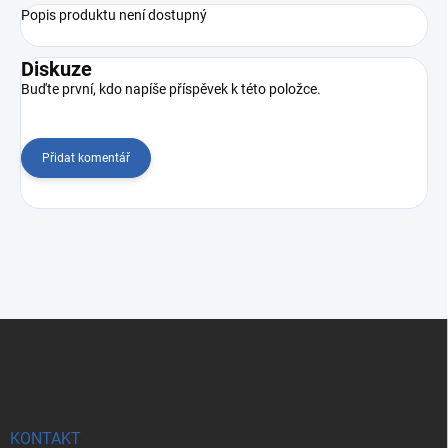
Popis produktu není dostupný
Diskuze
Buďte první, kdo napíše příspěvek k této položce.
Přidat komentář
Z
á
p
a
t
í
KONTAKT