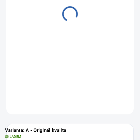
od
5 090 Kč
Měrná
Zvolte variantu
cena:
Zánovní a profesionálně repasované iPhony
Apple iPhone 11
.
Vyberte si svou nejbližší pobočku
ZDE
.
ZEPTAT SE
Varianta: A - Originál kvalita
SKLADEM