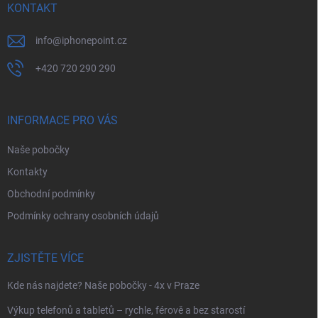
í
KONTAKT
info
@
iphonepoint.cz
+420 720 290 290
INFORMACE PRO VÁS
Naše pobočky
Kontakty
Obchodní podmínky
Podmínky ochrany osobních údajů
ZJISTĚTE VÍCE
Kde nás najdete? Naše pobočky - 4x v Praze
Výkup telefonů a tabletů – rychle, férově a bez starostí