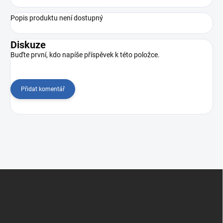
Popis produktu není dostupný
Diskuze
Buďte první, kdo napíše příspěvek k této položce.
Přidat komentář
Z
á
p
a
t