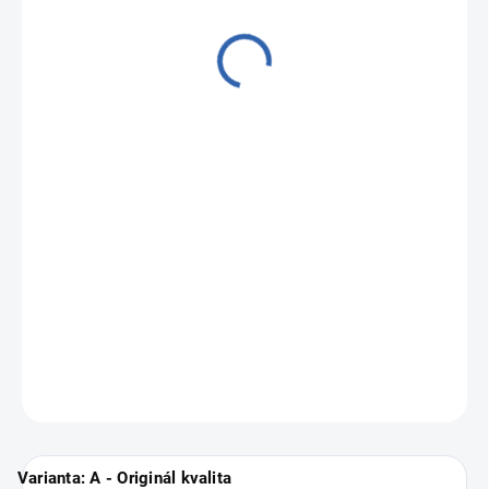
od
8 790 Kč
Měrná
Zvolte variantu
cena:
Zánovní a profesionálně repasované iPhony
Apple iPhone 12
Pro
.
Vyberte si svou nejbližší pobočku
ZDE
.
ZEPTAT SE
Varianta: A - Originál kvalita