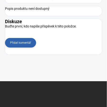
Popis produktu není dostupný
Diskuze
Buďte první, kdo napíše příspěvek k této položce.
Přidat komentář
Z
á
p
a
t