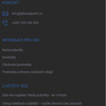
í
KONTAKT
info
@
iphonepoint.cz
+420 720 290 290
INFORMACE PRO VÁS
Naše pobočky
Kontakty
Obchodní podmínky
Podmínky ochrany osobních údajů
ZJISTĚTE VÍCE
Kde nás najdete? Naše pobočky - 4x v Praze
Výkup telefonů a tabletů – rychle, férově a bez starostí