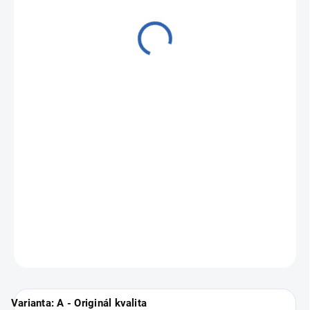
od
8 090 Kč
Měrná
Zvolte variantu
cena:
Zánovní a profesionálně repasované iPhony
Apple iPhone 12 Pro
Max
.
Vyberte si svou nejbližší pobočku
ZDE
.
ZEPTAT SE
Varianta: A - Originál kvalita