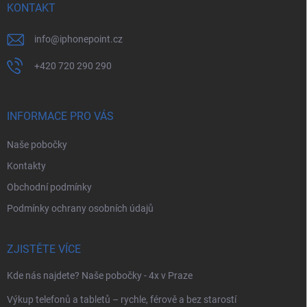
í
KONTAKT
info
@
iphonepoint.cz
+420 720 290 290
INFORMACE PRO VÁS
Naše pobočky
Kontakty
Obchodní podmínky
Podmínky ochrany osobních údajů
ZJISTĚTE VÍCE
Kde nás najdete? Naše pobočky - 4x v Praze
Výkup telefonů a tabletů – rychle, férově a bez starostí