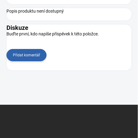
Popis produktu není dostupný
Diskuze
Buďte první, kdo napíše příspěvek k této položce.
Přidat komentář
Z
á
p
a
t