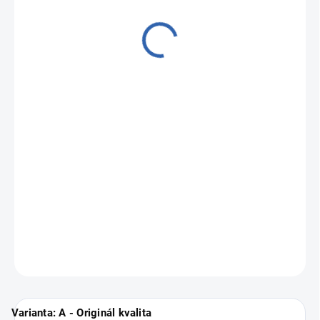
od
9 690 Kč
Měrná
Zvolte variantu
cena:
Zánovní a profesionálně repasované iPhony
Apple iPhone 12 Pro
Max
.
Vyberte si svou nejbližší pobočku
ZDE
.
ZEPTAT SE
Varianta: A - Originál kvalita