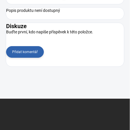
Popis produktu není dostupný
Diskuze
Buďte první, kdo napíše příspěvek k této položce.
Přidat komentář
Z
á
p
a
t