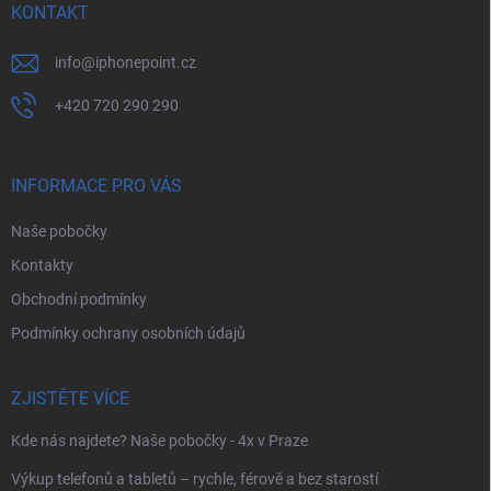
í
KONTAKT
info
@
iphonepoint.cz
+420 720 290 290
INFORMACE PRO VÁS
Naše pobočky
Kontakty
Obchodní podmínky
Podmínky ochrany osobních údajů
ZJISTĚTE VÍCE
Kde nás najdete? Naše pobočky - 4x v Praze
Výkup telefonů a tabletů – rychle, férově a bez starostí