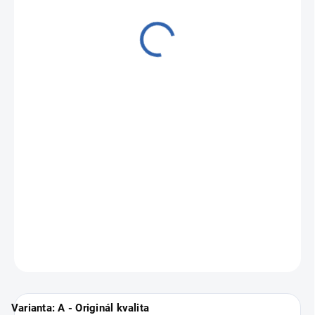
od
7 690 Kč
Měrná
Zvolte variantu
cena:
Zánovní a profesionálně repasované iPhony
Apple iPhone 13
Mini
.
Vyberte si svou nejbližší pobočku
ZDE
.
ZEPTAT SE
Varianta: A - Originál kvalita