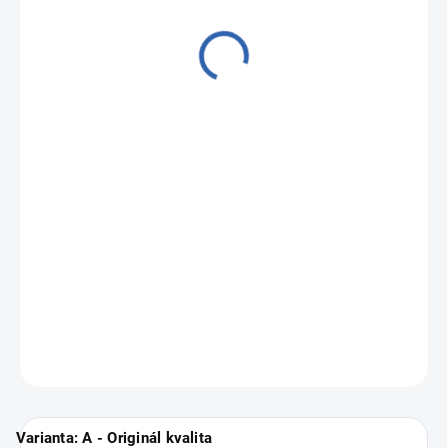
od
16 790 Kč
Měrná
Zvolte variantu
cena:
Zánovní a profesionálně repasované iPhony
Apple iPhone 14
Pro
.
Vyberte si svou nejbližší pobočku
ZDE
.
ZEPTAT SE
Varianta: A - Originál kvalita