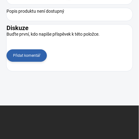
Popis produktu není dostupný
Diskuze
Buďte první, kdo napíše příspěvek k této položce.
Přidat komentář
Z
á
p
a
t