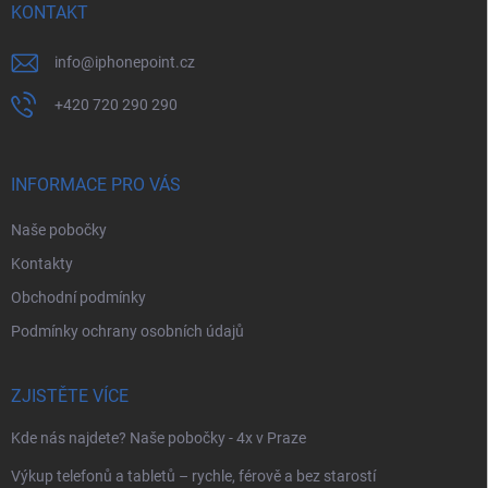
í
KONTAKT
info
@
iphonepoint.cz
+420 720 290 290
INFORMACE PRO VÁS
Naše pobočky
Kontakty
Obchodní podmínky
Podmínky ochrany osobních údajů
ZJISTĚTE VÍCE
Kde nás najdete? Naše pobočky - 4x v Praze
Výkup telefonů a tabletů – rychle, férově a bez starostí