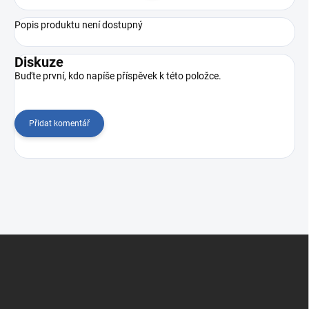
Popis produktu není dostupný
Diskuze
Buďte první, kdo napíše příspěvek k této položce.
Přidat komentář
Z
á
p
a
t