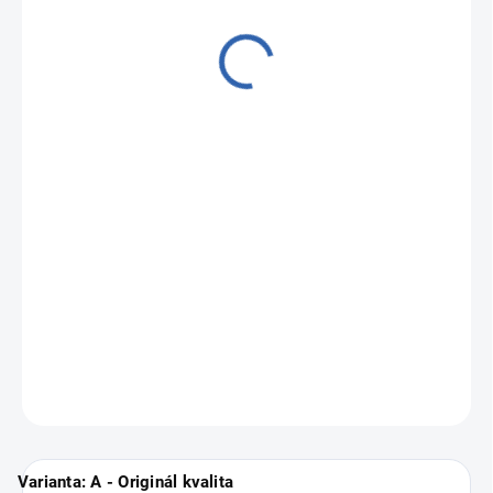
od
16 590 Kč
Měrná
Zvolte variantu
cena:
Zánovní a profesionálně repasované iPhony
Apple iPhone 15
Pro
.
Vyberte si svou nejbližší pobočku
ZDE
.
ZEPTAT SE
Varianta: A - Originál kvalita