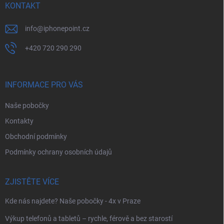
í
KONTAKT
info
@
iphonepoint.cz
+420 720 290 290
INFORMACE PRO VÁS
Naše pobočky
Kontakty
Obchodní podmínky
Podmínky ochrany osobních údajů
ZJISTĚTE VÍCE
Kde nás najdete? Naše pobočky - 4x v Praze
Výkup telefonů a tabletů – rychle, férově a bez starostí