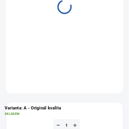
od
4 890 Kč
Měrná
Zvolte variantu
cena:
DETAILNÍ INFORMACE
ZEPTAT SE
Varianta: A - Originál kvalita
SKLADEM
−
+