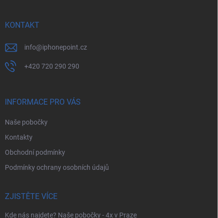
a
t
í
KONTAKT
info
@
iphonepoint.cz
+420 720 290 290
INFORMACE PRO VÁS
Naše pobočky
Kontakty
Obchodní podmínky
Podmínky ochrany osobních údajů
ZJISTĚTE VÍCE
Kde nás najdete? Naše pobočky - 4x v Praze