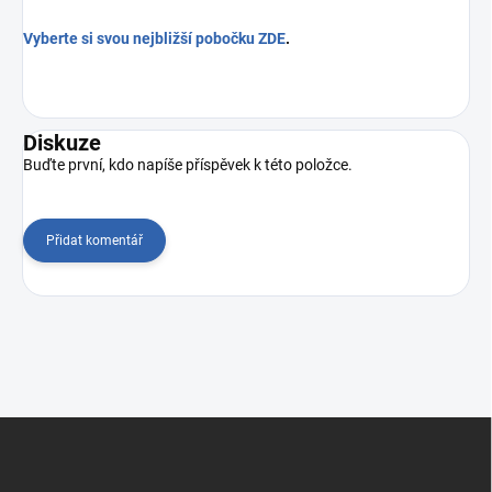
Vyberte si svou nejbližší pobočku
ZDE
.
Diskuze
Buďte první, kdo napíše příspěvek k této položce.
Přidat komentář
Z
á
p