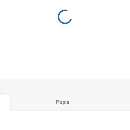
sklo nebo nefunkční displej, 
Nabízíme kompletní servisní
Výměna dotykového skla + 
Používáme
originální prověř
opravu a špičkovou kvalitu
.
FixPoint – profesionální ser
Vyberte si svou nejbližší po
Popis