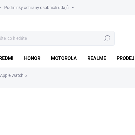
Podmínky ochrany osobních údajů
Hledat
REDMI
HONOR
MOTOROLA
REALME
PRODEJ
 Apple Watch 6
od
1 900 Kč
Měrná
Zvolte variantu
cena:
Potřebujete opravit své
Appl