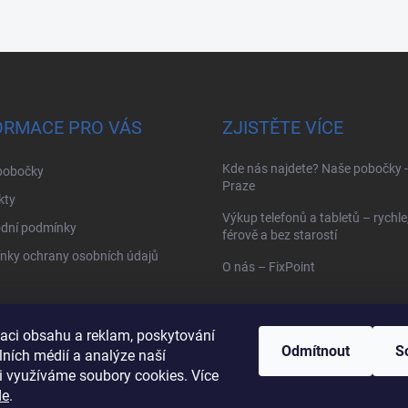
ORMACE PRO VÁS
ZJISTĚTE VÍCE
Kde nás najdete? Naše pobočky -
pobočky
Praze
kty
Výkup telefonů a tabletů – rychle
dní podmínky
férově a bez starostí
nky ochrany osobních údajů
O nás – FixPoint
zaci obsahu a reklam, poskytování
Odmítnout
S
lních médií a analýze naší
Hledat
i využíváme soubory cookies. Více
de
.