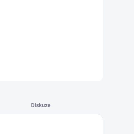
postaráme se o rychlou a kvalitní opravu.
 služby:
Diagnostika závady, Výměna baterie,
LCD.
ené díly
, garantujeme
rychlou profesionální
vis pro vaše Apple Watch!
bočku
ZDE
ZEPTAT SE
Diskuze