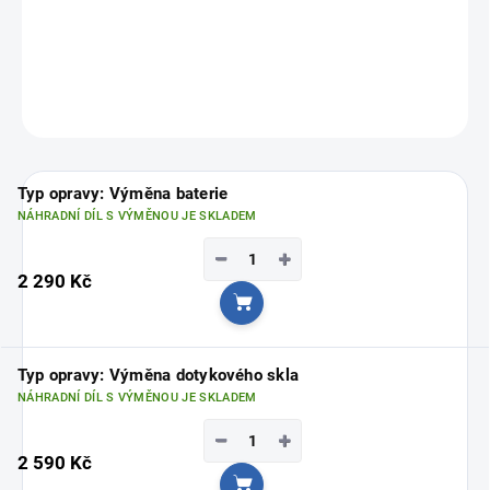
FixPoint – profesionální servis pro váš iPad!
Vyberte si svou nejbližší pobočku
ZDE
ZEPTAT SE
Typ opravy: Výměna baterie
NÁHRADNÍ DÍL S VÝMĚNOU JE SKLADEM
−
+
2 290 Kč
Do košíku
Typ opravy: Výměna dotykového skla
NÁHRADNÍ DÍL S VÝMĚNOU JE SKLADEM
−
+
2 590 Kč