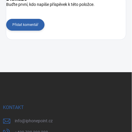
Buďte první, kdo napíše příspěvek k této položce.
Přidat komentář
Z
á
p
a
t
í
KONTAKT
info
@
iphonepoint.cz