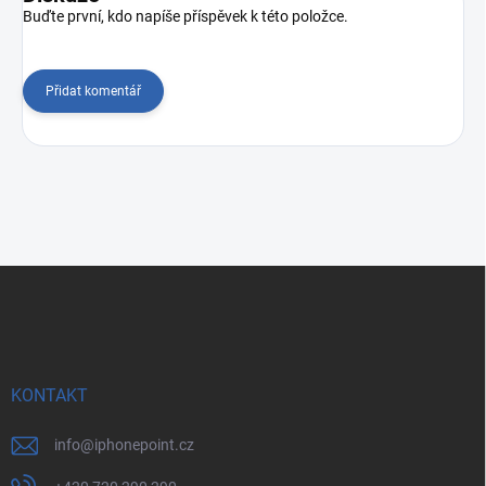
Buďte první, kdo napíše příspěvek k této položce.
Přidat komentář
Z
á
p
a
t
í
KONTAKT
info
@
iphonepoint.cz