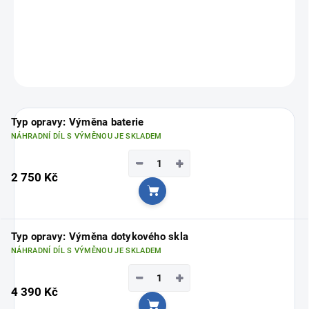
FixPoint – profesionální servis pro váš iPad!
Vyberte si svou nejbližší pobočku
ZDE
ZEPTAT SE
Typ opravy: Výměna baterie
NÁHRADNÍ DÍL S VÝMĚNOU JE SKLADEM
−
+
2 750 Kč
Do košíku
Typ opravy: Výměna dotykového skla
NÁHRADNÍ DÍL S VÝMĚNOU JE SKLADEM
−
+
4 390 Kč