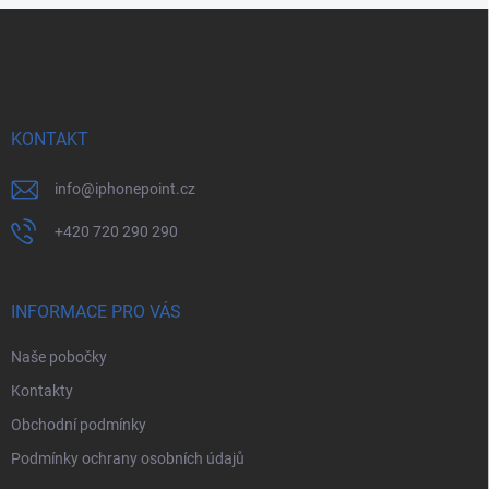
Z
á
p
a
t
í
KONTAKT
info
@
iphonepoint.cz
+420 720 290 290
INFORMACE PRO VÁS
Naše pobočky
Kontakty
Obchodní podmínky
Podmínky ochrany osobních údajů