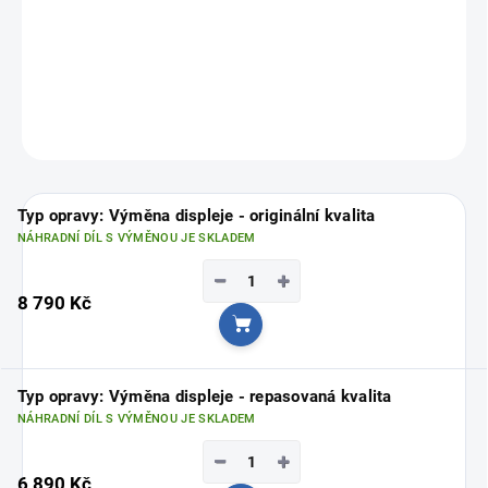
profesionální opravu a špičkovou kvalitu.
FixPoint – profesionální servis pro váš iPhone!
Vyberte si svou nejbližší pobočku
ZDE
ZEPTAT SE
Typ opravy: Výměna displeje - originální kvalita
NÁHRADNÍ DÍL S VÝMĚNOU JE SKLADEM
−
+
8 790 Kč
Do košíku
Typ opravy: Výměna displeje - repasovaná kvalita
NÁHRADNÍ DÍL S VÝMĚNOU JE SKLADEM
−
+
6 890 Kč