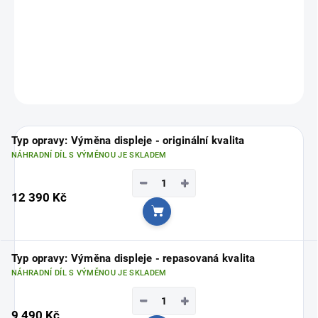
profesionální opravu a špičkovou kvalitu.
FixPoint – profesionální servis pro váš iPhone!
Vyberte si svou nejbližší pobočku
ZDE
ZEPTAT SE
Typ opravy: Výměna displeje - originální kvalita
NÁHRADNÍ DÍL S VÝMĚNOU JE SKLADEM
−
+
12 390 Kč
Do košíku
Typ opravy: Výměna displeje - repasovaná kvalita
NÁHRADNÍ DÍL S VÝMĚNOU JE SKLADEM
−
+
9 490 Kč