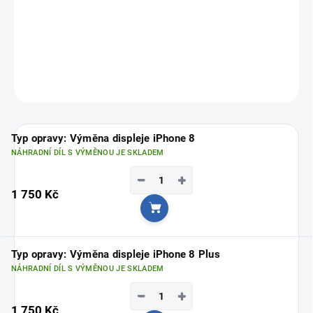
profesionální opravu a špičkovou kvalitu.
FixPoint – profesionální servis pro váš iPhone!
Vyberte si svou nejbližší pobočku
ZDE
ZEPTAT SE
Typ opravy: Výměna displeje iPhone 8
NÁHRADNÍ DÍL S VÝMĚNOU JE SKLADEM
−
+
1 750 Kč
Do košíku
Typ opravy: Výměna displeje iPhone 8 Plus
NÁHRADNÍ DÍL S VÝMĚNOU JE SKLADEM
−
+
1 750 Kč