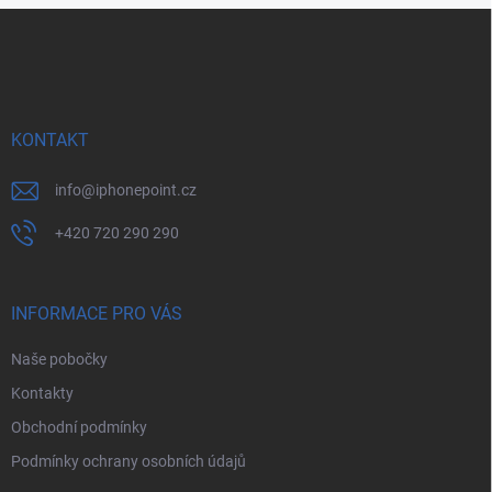
Z
á
p
a
t
í
KONTAKT
info
@
iphonepoint.cz
+420 720 290 290
INFORMACE PRO VÁS
Naše pobočky
Kontakty
Obchodní podmínky
Podmínky ochrany osobních údajů