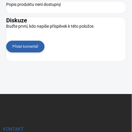
Popis produktu není dostupný
Diskuze
Buďte první, kdo napíše příspěvek k této položce.
Přidat komentář
Z
á
p
a
t
í
KONTAKT