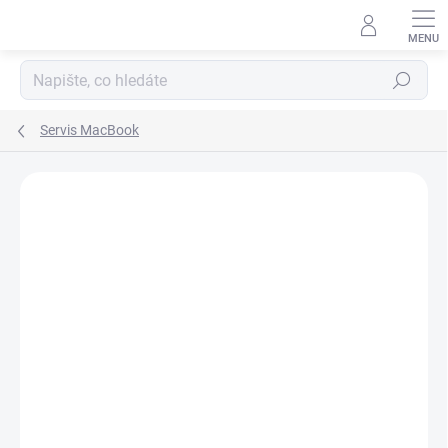
Přejít
na
obsah
Hledat
Servis MacBook