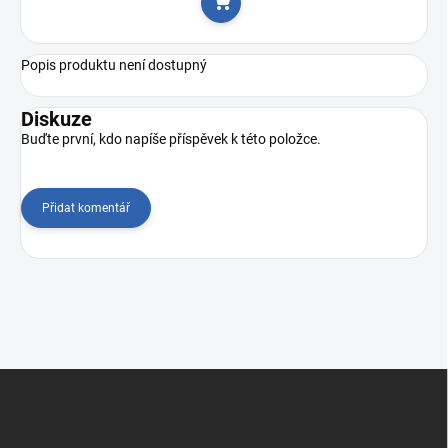
Do košíku
Popis produktu není dostupný
Diskuze
Buďte první, kdo napíše příspěvek k této položce.
Přidat komentář
Z
á
p
a