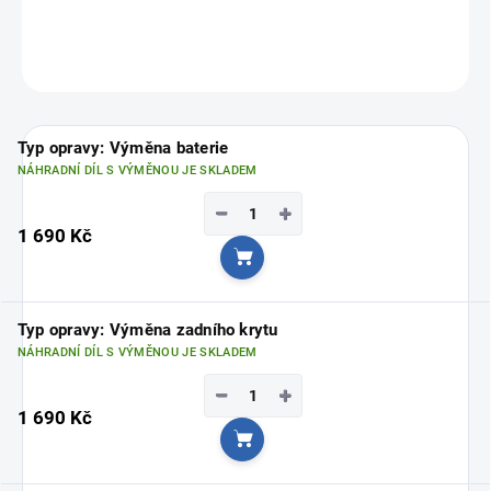
Vyberte si svou nejbližší pobočku
ZDE
ZEPTAT SE
Typ opravy: Výměna baterie
NÁHRADNÍ DÍL S VÝMĚNOU JE SKLADEM
−
+
1 690 Kč
Do košíku
Typ opravy: Výměna zadního krytu
NÁHRADNÍ DÍL S VÝMĚNOU JE SKLADEM
−
+
1 690 Kč
Do košíku