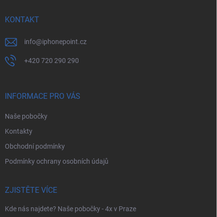
t
í
KONTAKT
info
@
iphonepoint.cz
+420 720 290 290
INFORMACE PRO VÁS
Naše pobočky
Kontakty
Obchodní podmínky
Podmínky ochrany osobních údajů
ZJISTĚTE VÍCE
Kde nás najdete? Naše pobočky - 4x v Praze