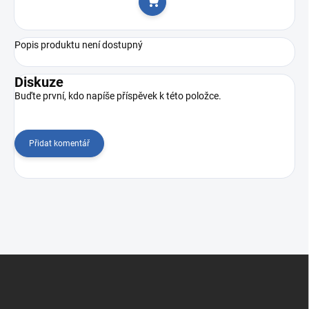
Do košíku
Popis produktu není dostupný
Diskuze
Buďte první, kdo napíše příspěvek k této položce.
Přidat komentář
Z
á
p
a