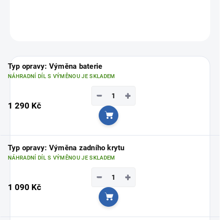
Vyberte si svou nejbližší pobočku
ZDE
ZEPTAT SE
Typ opravy: Výměna baterie
NÁHRADNÍ DÍL S VÝMĚNOU JE SKLADEM
−
+
1 290 Kč
Do košíku
Typ opravy: Výměna zadního krytu
NÁHRADNÍ DÍL S VÝMĚNOU JE SKLADEM
−
+
1 090 Kč
Do košíku