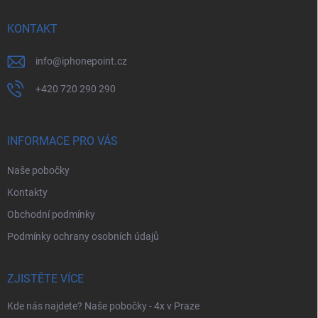
t
í
KONTAKT
info
@
iphonepoint.cz
+420 720 290 290
INFORMACE PRO VÁS
Naše pobočky
Kontakty
Obchodní podmínky
Podmínky ochrany osobních údajů
ZJISTĚTE VÍCE
Kde nás najdete? Naše pobočky - 4x v Praze