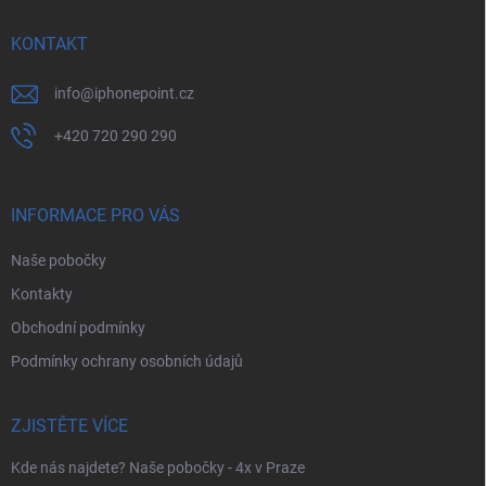
t
í
KONTAKT
info
@
iphonepoint.cz
+420 720 290 290
INFORMACE PRO VÁS
Naše pobočky
Kontakty
Obchodní podmínky
Podmínky ochrany osobních údajů
ZJISTĚTE VÍCE
Kde nás najdete? Naše pobočky - 4x v Praze