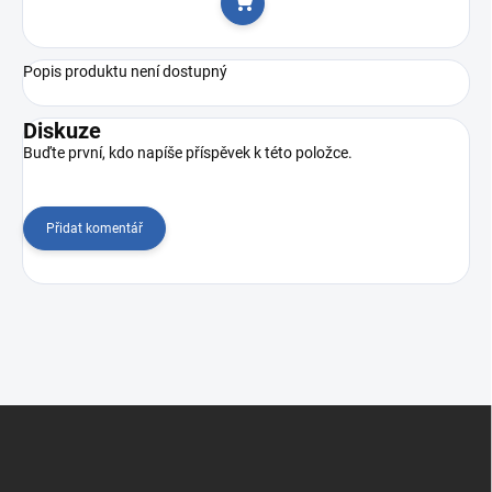
Do košíku
Popis produktu není dostupný
Diskuze
Buďte první, kdo napíše příspěvek k této položce.
Přidat komentář
Z
á
p
a