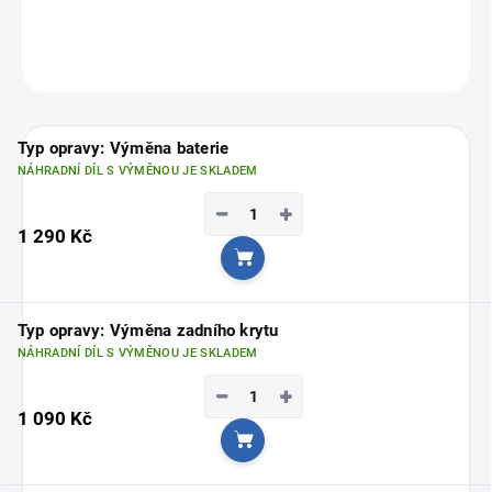
Vyberte si svou nejbližší pobočku
ZDE
ZEPTAT SE
Typ opravy: Výměna baterie
NÁHRADNÍ DÍL S VÝMĚNOU JE SKLADEM
−
+
1 290 Kč
Do košíku
Typ opravy: Výměna zadního krytu
NÁHRADNÍ DÍL S VÝMĚNOU JE SKLADEM
−
+
1 090 Kč
Do košíku