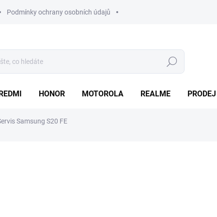
Podmínky ochrany osobních údajů
Hledat
REDMI
HONOR
MOTOROLA
REALME
PRODEJ
Servis Samsung S20 FE
od
990 Kč
Měrná
Zvolte variantu
cena:
Potřebujete opravit svůj
Sam