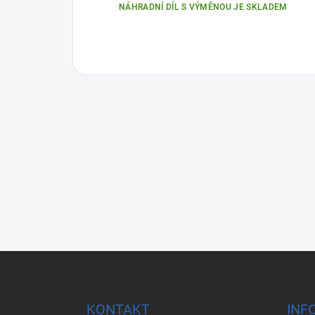
NÁHRADNÍ DÍL S VÝMĚNOU JE SKLADEM
Z
á
p
a
KONTAKT
INF