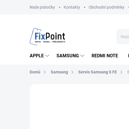
Přejít
Naše pobočky
Kontakty
Obchodní podmínky
na
obsah
APPLE
SAMSUNG
REDMI NOTE
Domů
Samsung
Servis Samsung S FE