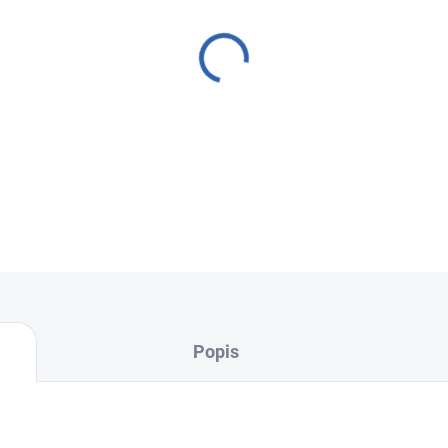
zadní kryt nebo nefunkční dis
Nabízíme kompletní servisní
Výměna LCD, Výměna USB / n
Používáme
originální prověř
opravu a špičkovou kvalitu
.
FixPoint – profesionální se
Vyberte si svou nejbližší po
Popis