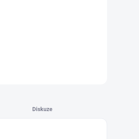
plej, postaráme se o rychlou a kvalitní opravu.
 služby:
Výměna baterie, Výměna zadního krytu,
abíjení, Výměna skla fotoaparátu.
ené díly
, garantujeme
rychlou profesionální
rvis pro váš Samsung!
bočku
ZDE
ZEPTAT SE
Diskuze