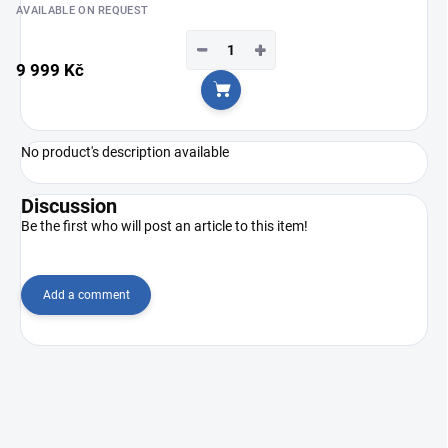
AVAILABLE ON REQUEST
−
+
9 999 Kč
Add to cart
No product's description available
Discussion
Be the first who will post an article to this item!
Add a comment