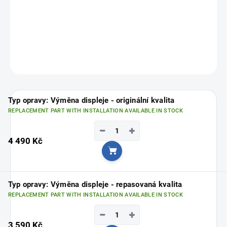
repairs
, and deliver
top-quality results.
FixPoint – professional service for your iPhone!
Choose your nearest branch
HERE
.
ASK
Typ opravy: Výměna displeje - originální kvalita
REPLACEMENT PART WITH INSTALLATION AVAILABLE IN STOCK
−
+
4 490 Kč
Add to cart
Typ opravy: Výměna displeje - repasovaná kvalita
REPLACEMENT PART WITH INSTALLATION AVAILABLE IN STOCK
−
+
3 590 Kč