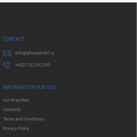
F
o
o
t
e
r
CONTACT
info
@
iphonepoint.cz
+420 720 290 290
INFORMATION FOR YOU
Our Branches
Contacts
Terms and Conditions
Privacy Policy