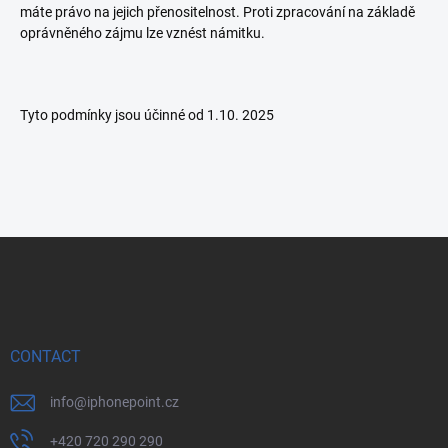
máte právo na jejich přenositelnost. Proti zpracování na základě
oprávněného zájmu lze vznést námitku.
Tyto podmínky jsou účinné od 1.10. 2025
F
o
o
t
e
r
CONTACT
info
@
iphonepoint.cz
+420 720 290 290