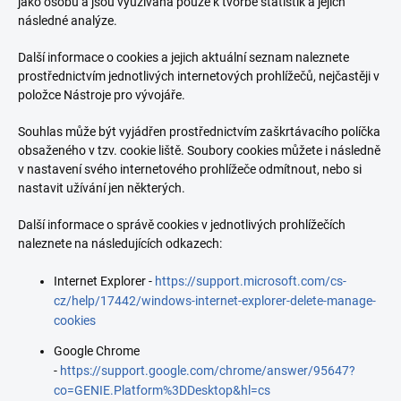
jako osobu a jsou využívána pouze k tvorbě statistik a jejich
následné analýze.
Další informace o cookies a jejich aktuální seznam naleznete
prostřednictvím jednotlivých internetových prohlížečů, nejčastěji v
položce Nástroje pro vývojáře.
Souhlas může být vyjádřen prostřednictvím zaškrtávacího políčka
obsaženého v tzv. cookie liště. Soubory cookies můžete i následně
v nastavení svého internetového prohlížeče odmítnout, nebo si
nastavit užívání jen některých.
Další informace o správě cookies v jednotlivých prohlížečích
naleznete na následujících odkazech:
Internet Explorer -
https://support.microsoft.com/cs-
cz/help/17442/windows-internet-explorer-delete-manage-
cookies
Google Chrome
-
https://support.google.com/chrome/answer/95647?
co=GENIE.Platform%3DDesktop&hl=cs