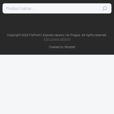
Search
Copyright 2026
FixPoint | Express repairs | 4x Prague
. All rights reserved.
Edit cookie settings
Created by Shoptet