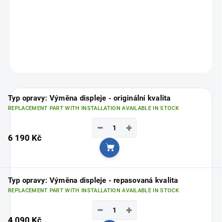
repairs
, and deliver
top-quality results.
FixPoint – professional service for your iPhone!
Choose your nearest branch
HERE
.
ASK
Typ opravy: Výměna displeje - originální kvalita
REPLACEMENT PART WITH INSTALLATION AVAILABLE IN STOCK
−
+
6 190 Kč
Add to cart
Typ opravy: Výměna displeje - repasovaná kvalita
REPLACEMENT PART WITH INSTALLATION AVAILABLE IN STOCK
−
+
4 090 Kč