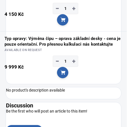
−
+
4 150 Kč
Add to cart
Typ opravy: Výměna čipu – oprava základní desky - cena je
pouze orientační. Pro přesnou kalkulaci nás kontaktujte
AVAILABLE ON REQUEST
−
+
9 999 Kč
Add to cart
No product's description available
Discussion
Be the first who will post an article to this item!